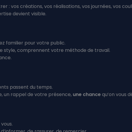
 : vos créations, vos réalisations, vos journées, vos coul
tise devient visible.
z familier pour votre public.
re style, comprennent votre méthode de travail.
ance.
lients passent du temps.
e, un rappel de votre présence,
une chance
qu’on vous d
 vous.
 d’informer, de rassurer, de remercier.