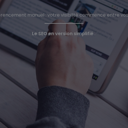
érencement manuel : votre visibilité commence entre vo
Le SEO en version simplifié
…