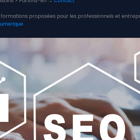
 besoins ? Parlons-en →
Contact
os formations proposées pour les professionnels et entr
numerique